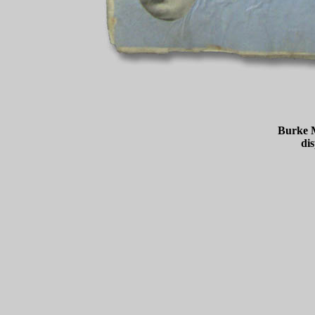
Burke M
di